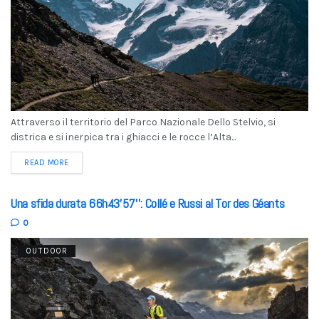
Attraverso il territorio del Parco Nazionale Dello Stelvio, si
districa e si inerpica tra i ghiacci e le rocce l’Alta...
READ MORE
Una sfida durata 66h43’57’’: Collé e Russi al Tor des Géants
0
OUTDOOR