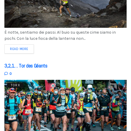
È notte, sentiamo dei passi. Al buio su queste cime siamo in
pochi. Con la luce fioca della lanterna non...
READ MORE
3,2,1… Tor des Géants
0
TORX